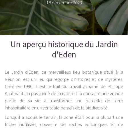
18 décembre 2023
Un aperçu historique du Jardin
d'Eden
Le Jardin d'Eden, ce merveilleux lieu botanique situé à la
Réunion, est un lieu qui regorge d'histoires et de mystères.
Créé en 1990, il est le fruit du travail acharné de Philippe
Kaufmant, un passionné de la nature. Il a consacré une grande
partie de sa vie à transformer une parcelle de terre
inhospitalière en un véritable paradis de la biodiversité.
Lorsqu'il a acquis le terrain, la zone était pour la plupart une
friche inutilisée, couverte de roches volcaniques et de