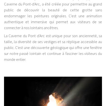
Caverne du Pont-d'Arc, a été créée pour permettre au grand
public de découvrir la beauté de cette grotte sans
endommager les peintures originales. C'est une animation
authentique et immersive qui permet aux visiteurs de se
connecter à nos lointains ancêtres.
La Caverne du Pont d'Arc est unique pour son ancienneté, sa
taille, la diversité de ses vestiges et sa réplique accessible au
public. C'est une découverte géologique qui offre une fenêtre
sur notre passé lointain et continue à fasciner les visiteurs du
monde entier.