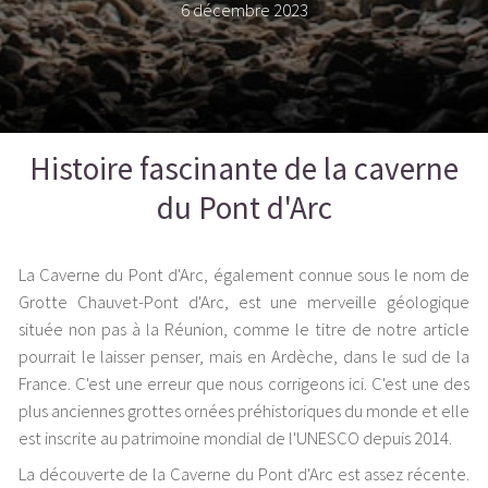
6 décembre 2023
Histoire fascinante de la caverne
du Pont d'Arc
La Caverne du Pont d'Arc, également connue sous le nom de
Grotte Chauvet-Pont d'Arc, est une merveille géologique
située non pas à la Réunion, comme le titre de notre article
pourrait le laisser penser, mais en Ardèche, dans le sud de la
France. C'est une erreur que nous corrigeons ici. C'est une des
plus anciennes grottes ornées préhistoriques du monde et elle
est inscrite au patrimoine mondial de l'UNESCO depuis 2014.
La découverte de la Caverne du Pont d'Arc est assez récente.